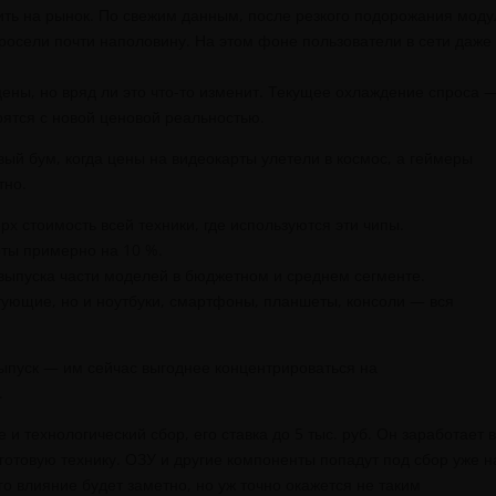
ть на рынок. По свежим данным, после резкого подорожания мод
росели почти наполовину. На этом фоне пользователи в сети даже
цены, но вряд ли это что-то изменит. Текущее охлаждение спроса 
рятся с новой ценовой реальностью.
ый бум, когда цены на видеокарты улетели в космос, а геймеры
тно.
рх стоимость всей техники, где используются эти чипы.
рты примерно на 10 %.
выпуска части моделей в бюджетном и среднем сегменте.
ктующие, но и ноутбуки, смартфоны, планшеты, консоли — вся
ыпуск — им сейчас выгоднее концентрироваться на
.
и технологический сбор, его ставка до 5 тыс. руб. Он заработает 
 готовую технику. ОЗУ и другие компоненты попадут под сбор уже н
о влияние будет заметно, но уж точно окажется не таким