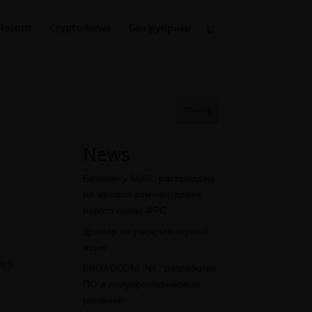
Record
Crypto News
Без рубрики
Поиск
News
Биткоин у $64K: распродажа
на жёстких комментариях
нового главы ФРС
Доллар не раскрыл черный
ящик
n 5
BROADCOM INC: разработка
ПО и полупроводниковых
решений