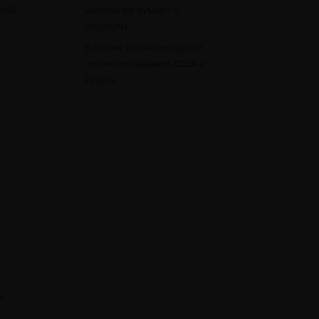
Доллар не думает о
улей
будущем
Биткоин не спешит расти
—
после соглашения США и
Ирана
в
а