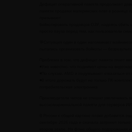
Дефицит оперативной памяти продолжает дави
памяти продажи материнских плат в рознице п
призывают
бойкотировать продавцов ОЗУ, надеясь сбить 
просто пауза перед тем, как пользователи сми
💬Ситуация один в один напоминает майнингов
пытались организовать бойкоты — безрезульта
Проблема в том, что дефицит памяти тянет вве
◾️Уже известно, что поднимет цены на видеока
◾️По слухам,
AMD
и подумывают отказаться от 
◾️В итоге дорожать будут не только ПК-компле
потребительская электроника.
Производители чипов не спешат увеличивать в
высокомаржинальной памяти для серверов ИИ
В России к общей картине позже добавится еще 
сентябре 2026 года и сначала затронет только
втором этапе. На фоне общего подорожания ег