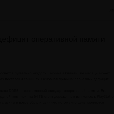
Bit
 дефицит оперативной памяти
 коснется буквально каждого. Техника в ближайшие месяцы может
ках поставок и санкциях. Основная причина: серьезный дефицит
азался DDR5 — современный стандарт оперативной памяти. Его
рдной: комплект на 64 ГБ стоит дороже, чем вся консоль PlayStatio
магазины и вовсе убрали ценники, потому что цены меняются