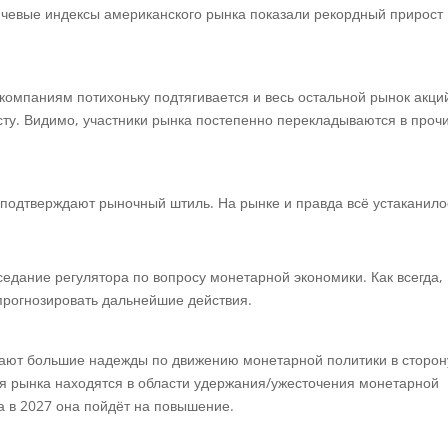
ключевые индексы американского рынка показали рекордный прирост
 компаниям потихоньку подтягивается и весь остальной рынок акци
сту. Видимо, участники рынка постепенно перекладываются в проч
, подтверждают рыночный штиль. На рынке и правда всё устаканил
аседание регулятора по вопросу монетарной экономики. Как всегда,
 прогнозировать дальнейшие действия.
вают большие надежды по движению монетарной политики в сторон
ия рынка находятся в области удержания/ужесточения монетарной
, а в 2027 она пойдёт на повышение.