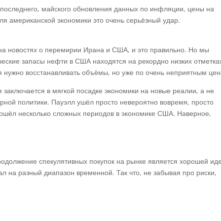
 последнего, майского обновления данных по инфляции, цены на
ля американской экономики это очень серьёзный удар.
 на новостях о перемирии Ирана и США, и это правильно. Но мы
ические запасы нефти в США находятся на рекордно низких отметка
дня нужно восстанавливать объёмы, но уже по очень неприятным це
 заключается в мягкой посадке экономики на новые реалии, а не
рной политики. Пауэлл ушёл просто невероятно вовремя, просто
ошёл несколько сложных периодов в экономике США. Наверное,
продолжение спекулятивных покупок на рынке является хорошей ид
л на разный диапазон временной. Так что, не забывая про риски,