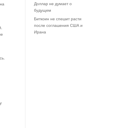
Доллар не думает о
 на
будущем
Биткоин не спешит расти
после соглашения США и
й.
Ирана
ие
ось.
у