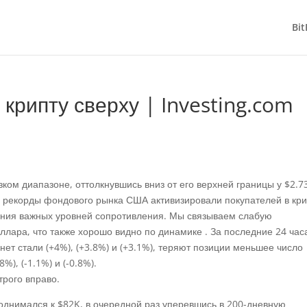
Bit
рипту сверху | Investing.com
ком диапазоне, оттолкнувшись вниз от его верхней границы у $2.7
е рекорды фондового рынка США активизировали покупателей в кри
ления важных уровней сопротивления. Мы связываем слабую
ллара, что также хорошо видно по динамике . За последние 24 час
ет стали (+4%), (+3.8%) и (+3.1%), теряют позиции меньшее число
), (-1.1%) и (-0.8%).
поднимался к $82K, в очередной раз уперевшись в 200-дневную