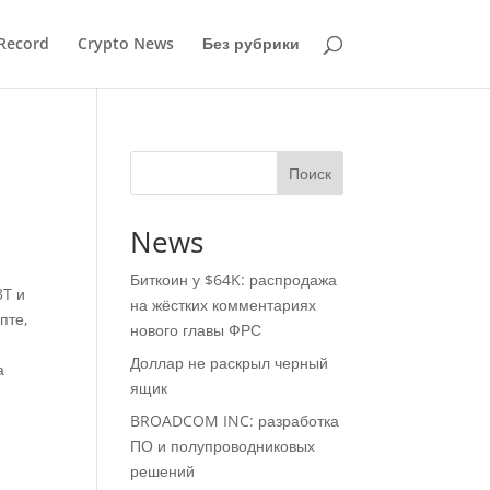
Record
Crypto News
Без рубрики
Поиск
News
Биткоин у $64K: распродажа
3T и
на жёстких комментариях
пте,
нового главы ФРС
Доллар не раскрыл черный
а
ящик
BROADCOM INC: разработка
ПО и полупроводниковых
решений