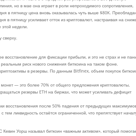
иния, но в мае она играет в роли непроходимого сопротивления,
 дня в пятницу цена вновь оказывалась чуть выше $80K. Преоблада
ня в пятницу усиливает отток из криптовалют, настраивая на сниж
 этой недели.
е восстановление для фиксации прибыли, и это не страх и не пани
 реальным риск нового снижения биткоина на таком фоне.
риптоактивы в резервы. По данным Bitfinex, объем покупок битко
.
 монет — это более 70% от общего предложения криптовалюты,
кращаться резервы ETH на биржах, что может усиливать дефицит
аки восстановления после 50% падения от предыдущих максимумо
с тем ликвидность остаётся ограниченной, что препятствует начал
С Кевин Уорш называл биткоин «важным активом», который помога