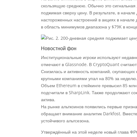
скользящую среднюю. Обычно это сигнальная л
поджимая сверху цену. В результате, в начале
настороженных настроений в акциях в начале д
в область минимумов диапазона у $79K в конце
Новостной фон
Институциональные игроки используют недавне
отмечают в Glassnode. В CryptoQuant считают
Снизилась и активность компаний, скупающих к
крупными компаниями упал на 80% за неделю
Объем Ethereum в стейкинге превысил 85 млн
подсчитали в SharpLink. Также продолжают со
актива.
На рынке альткоинов появились первые призн
обращает внимание аналитик Darkfost. Вместе 
устойчивого альтсезона.
Утверждённый на этой неделе новый глава ФР