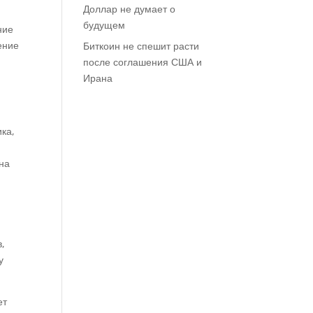
Доллар не думает о
будущем
ние
ение
Биткоин не спешит расти
после соглашения США и
Ирана
ка,
ина
в,
у
ет