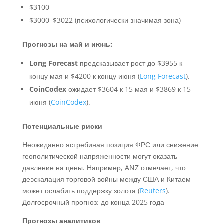
$3100
$3000–$3022 (психологически значимая зона)
Прогнозы на май и июнь:
Long Forecast
предсказывает рост до $3955 к
концу мая и $4200 к концу июня (
Long Forecast
).
CoinCodex
ожидает $3604 к 15 мая и $3869 к 15
июня (
CoinCodex
).
Потенциальные риски
Неожиданно ястребиная позиция ФРС или снижение
геополитической напряженности могут оказать
давление на цены. Например, ANZ отмечает, что
деэскалация торговой войны между США и Китаем
может ослабить поддержку золота (
Reuters
).
Долгосрочный прогноз: до конца 2025 года
Прогнозы аналитиков