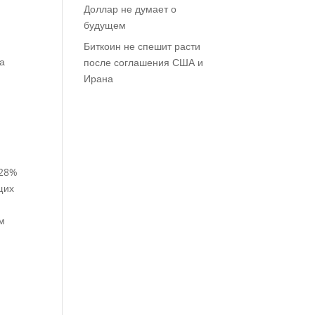
Доллар не думает о
будущем
Биткоин не спешит расти
на
после соглашения США и
Ирана
 28%
щих
ам