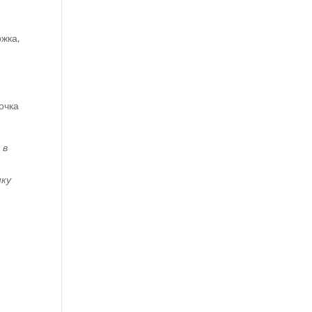
ржка,
очка
 в
нку