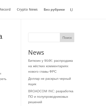
Record
Crypto News
Без рубрики
а
Поиск
News
Биткоин у $64K: распродажа
на жёстких комментариях
нового главы ФРС
н
Доллар не раскрыл черный
реть
ящик
BROADCOM INC: разработка
ПО и полупроводниковых
решений