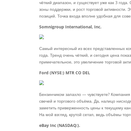
чёткий диапазон, и существует уже как 3 года
зоны поддержки, и рост торговой активности. 
позиций. Точка входа вполне удобная для сов
Somnigroup International, Inc.
Самый интересный из всех представленных ком
года. Тренд очень чёткий, и сегодня цена пок
примечательное, это увеличение торговой акт
Ford (NYSE:) MTR CO DEL
Бензинчиком запахло — чувствуете? Компания
свечей и торгового объёма. Да, налицо нисхо
заметить приверженность цены к текущему кан
На мой взгляд, крутой сетап, ведь объёмы тор
eBay Inc (NASDAQ:).