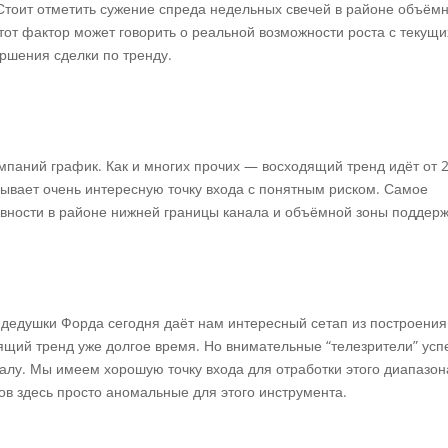
. Стоит отметить сужение спреда недельных свечей в районе объём
Этот фактор может говорить о реальной возможности роста с текущи
ершения сделки по тренду.
паний график. Как и многих прочих — восходящий тренд идёт от 
азывает очень интересную точку входа с понятным риском. Самое
ивности в районе нижней границы канала и объёмной зоны поддер
 дедушки Форда сегодня даёт нам интересный сетап из построения
дящий тренд уже долгое время. Но внимательные “телезрители” усп
алу. Мы имеем хорошую точку входа для отработки этого диапазон
гов здесь просто аномальные для этого инструмента.