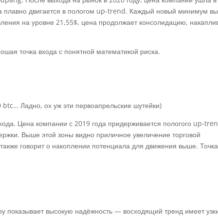
 плавно двигается в пологом up-trend. Каждый новый минимум в
ления на уровне 21,55$, цена продолжает консолидацию, накапли
ошая точка входа с понятной математикой риска.
 btc… Ладно, ох уж эти первоапрельские шутейки)
хода. Цена компании с 2019 года придерживается пологого up-tren
ержки. Выше этой зоны видно приличное увеличение торговой
 также говорит о накоплении потенциала для движения выше. Точк
ру показывает высокую надёжность — восходящий тренд имеет узк