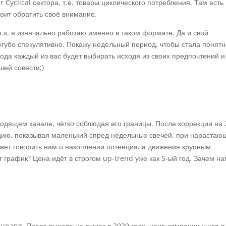
Cyclical сектора, т.е. товары циклического потребления. Там есть
тоит обратить своё внимание.
 т.к. я изначально работаю именно в таком формате. Да и свой
губо спекулятивно. Покажу недельный период, чтобы стала понят
хода каждый из вас будет выбирать исходя из своих предпочтений и
шей совести;)
сходящем канале, чётко соблюдая его границы. После коррекции на
кцию, показывая маленький спред недельных свечей, при нарастаю
ожет говорить нам о накоплении потенциала движения крупным
 график? Цена идёт в строгом up-trend уже как 5-ый год. Зачем н
upang. После выхода на рынок в 2020 году, цена компании ушла в