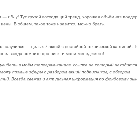
я — eBay! Тут крутой восходящий тренд, хорошая объёмная подде
 цены. В общем, такое тоже нравится, можно брать.
ас получился — целых 7 акций с достойной технической картиной. Т
вное, всегда помните про риск- и мани-менеджмент!
видеть в моём телеграм-канале, ссылка на который находится
овожу прямые эфиры с разбором акций подписчиков, с обзором
тий. Всегда свежая и актуальная информация по фондовому ры