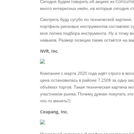
Сегодня будем говорить об акциях из Consumer 
много интересных имён, на которые сегодня с
Смотреть буду сугубо по технической картине,
портфель рисковых инструментов составляю су
моя логика подбора инструмента. Ну а точку в
навыков. Размер позиции также остаётся на ва
NVR, Inc.
Компания с марта 2020 года идёт строго в во
цена остановилась в районе 7.250$ за одну а
объёмах торгов. Такая техническая картина м
участником рынка. Почему думаю покупать этот
что-то менять?)
Coupang, Inc.
Очередной интересный график от компании Co