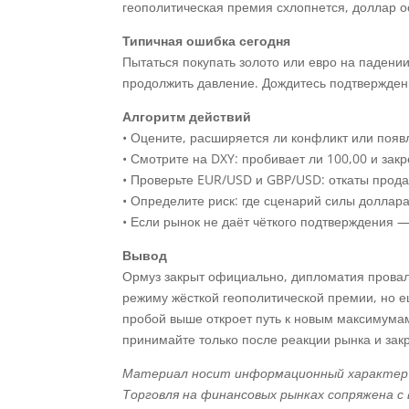
геополитическая премия схлопнется, доллар о
Типичная ошибка сегодня
Пытаться покупать золото или евро на падении
продолжить давление. Дождитесь подтверждени
Алгоритм действий
• Оцените, расширяется ли конфликт или поя
• Смотрите на DXY: пробивает ли 100,00 и зак
• Проверьте EUR/USD и GBP/USD: откаты прода
• Определите риск: где сценарий силы доллара
• Если рынок не даёт чёткого подтверждения 
Вывод
Ормуз закрыт официально, дипломатия прова
режиму жёсткой геополитической премии, но е
пробой выше откроет путь к новым максимума
принимайте только после реакции рынка и за
Материал носит информационный характер и
Торговля на финансовых рынках сопряжена с