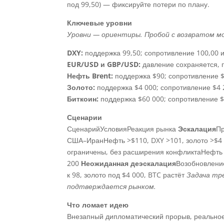
под 99,50) — фиксируйте потери по плану.
Ключевые уровни
Уровни — ориентиры. Пробой с возвратом м
DXY:
поддержка 99,50; сопротивление 100,00 и
EUR/USD и GBP/USD:
давление сохраняется, 
Нефть Brent:
поддержка $90; сопротивление $9
Золото:
поддержка $4 000; сопротивление $4 
Биткоин:
поддержка $60 000; сопротивление $
Сценарии
СценарийУсловияРеакция рынка
Эскалация
Пр
США–ИранНефть >$110, DXY >101, золото >$4
ограничены, без расширения конфликтаНефть 
200
Неожиданная деэскалация
Возобновление
к 98, золото под $4 000, BTC растёт
Задача тре
подтверждается рынком.
Что ломает идею
Внезапный дипломатический прорыв, реальное