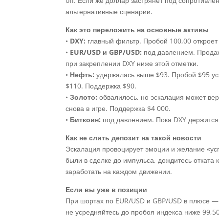
off. Если же доллар застрянет под сопротивл
альтернативные сценарии.
Как это переложить на основные активы
•
DXY:
главный фильтр. Пробой 100,00 откроет
•
EUR/USD и GBP/USD:
под давлением. Продажи
при закреплении DXY ниже этой отметки.
•
Нефть:
удержалась выше $93. Пробой $95 ус
$110. Поддержка $90.
•
Золото:
обвалилось, но эскалация может вер
снова в игре. Поддержка $4 000.
•
Биткоин:
под давлением. Пока DXY держится 
Как не слить депозит на такой новости
Эскалация провоцирует эмоции и желание «усп
были в сделке до импульса, дождитесь отката
заработать на каждом движении.
Если вы уже в позиции
При шортах по EUR/USD и GBP/USD в плюсе — 
не усредняйтесь до пробоя индекса ниже 99,