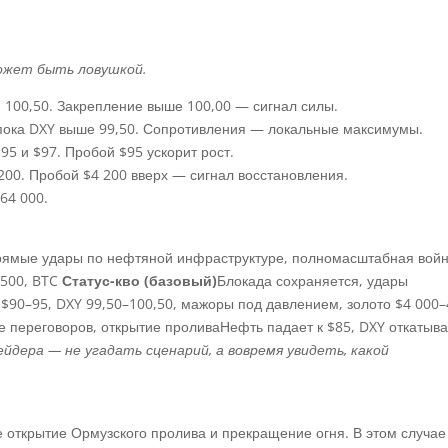
ожет быть ловушкой.
 100,50. Закрепление выше 100,00 — сигнал силы.
пока DXY выше 99,50. Сопротивления — локальные максимумы.
5 и $97. Пробой $95 ускорит рост.
200. Пробой $4 200 вверх — сигнал восстановления.
64 000.
ямые удары по нефтяной инфраструктуре, полномасштабная вой
 500, BTC
Статус-кво (базовый)
Блокада сохраняется, удары
$90–95, DXY 99,50–100,50, мажоры под давлением, золото $4 000–
 переговоров, открытие проливаНефть падает к $85, DXY откатыв
йдера — не угадать сценарий, а вовремя увидеть, какой
 открытие Ормузского пролива и прекращение огня. В этом случае