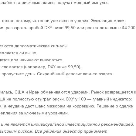
слабнет, а рисковые активы получат мощный импульс.
 только потому, что «они уже сильно упали». Эскалация может
я разворота: пробой DXY ниже 99,50 или рост золота выше $4 200
вляются дипломатические сигналы.
репляется ли выше.
ются или начинают выкупаться.
 сломается (например, DXY ниже 99,50).
— пропустите день. Сохранённый депозит важнее азарта.
лилась, США и Иран обмениваются ударами. Рынок возвращается 
щё не полностью отыграл риски. DXY у 100 — главный индикатор:
м, а неудача даст шанс мажорам на коррекцию. Решение о сделке
крепления за ключевыми уровнями.
 не является индивидуальной инвестиционной рекомендацией.
 высоким риском. Все решения инвестор принимает