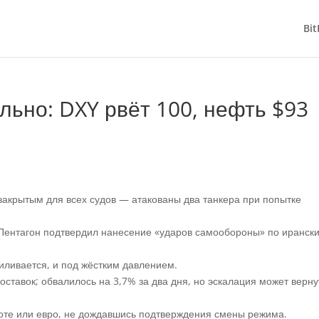
Bit
ьно: DXY рвёт 100, нефть $93
закрытым для всех судов — атакованы два танкера при попытке
Пентагон подтвердил нанесение «ударов самообороны» по иранск
силивается, и под жёстким давлением.
ставок; обвалилось на 3,7% за два дня, но эскалация может верну
лоте или евро, не дождавшись подтверждения смены режима.