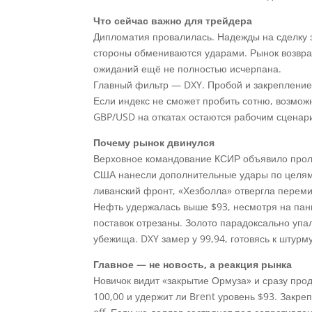
Что сейчас важно для трейдера
Дипломатия провалилась. Надежды на сделку з
стороны обмениваются ударами. Рынок возвра
ожиданий ещё не полностью исчерпана.
Главный фильтр — DXY. Пробой и закрепление 
Если индекс не сможет пробить сотню, возмож
GBP/USD на откатах остаются рабочим сценари
Почему рынок двинулся
Верховное командование КСИР объявило пролив
США нанесли дополнительные удары по целям 
ливанский фронт, «Хезболла» отвергла перемир
Нефть удержалась выше $93, несмотря на пани
поставок отрезаны. Золото парадоксально упа
убежища. DXY замер у 99,94, готовясь к штурму
Главное — не новость, а реакция рынка
Новичок видит «закрытие Ормуза» и сразу про
100,00 и удержит ли Brent уровень $93. Закре