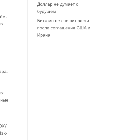
Доллар не думает о
будущем
нём,
Биткоин не спешит расти
ых
после соглашения США и
Ирана
ера.
ых
вные
 DXY
isk-