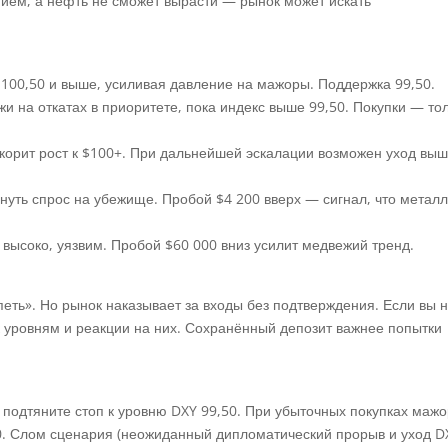
ением, а нефть не сможет вырасти — рынок может искать
 100,50 и выше, усиливая давление на мажоры. Поддержка 99,50.
 на откатах в приоритете, пока индекс выше 99,50. Покупки — то
корит рост к $100+. При дальнейшей эскалации возможен уход вы
нуть спрос на убежище. Пробой $4 200 вверх — сигнал, что метал
высоко, уязвим. Пробой $60 000 вниз усилит медвежий тренд.
еть». Но рынок наказывает за входы без подтверждения. Если вы 
 к уровням и реакции на них. Сохранённый депозит важнее попытки
подтяните стоп к уровню DXY 99,50. При убыточных покупках маж
50. Слом сценария (неожиданный дипломатический прорыв и уход D