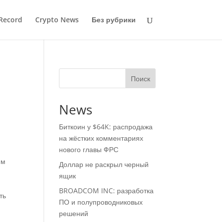
Record
Crypto News
Без рубрики
Поиск
News
Биткоин у $64K: распродажа
на жёстких комментариях
нового главы ФРС
им
Доллар не раскрыл черный
ящик
BROADCOM INC: разработка
ть
ПО и полупроводниковых
решений