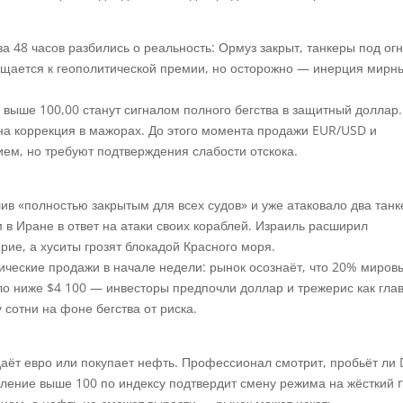
а 48 часов разбились о реальность: Ормуз закрыт, танкеры под ог
щается к геополитической премии, но осторожно — инерция мирн
выше 100,00 станут сигналом полного бегства в защитный доллар.
на коррекция в мажорах. До этого момента продажи EUR/USD и
ем, но требуют подтверждения слабости отскока.
 «полностью закрытым для всех судов» и уже атаковало два танк
в Иране в ответ на атаки своих кораблей. Израиль расширил
ие, а хуситы грозят блокадой Красного моря.
ческие продажи в начале недели: рынок осознаёт, что 20% миров
ло ниже $4 100 — инвесторы предпочли доллар и трежерис как гла
 сотни на фоне бегства от риска.
даёт евро или покупает нефть. Профессионал смотрит, пробьёт ли
пление выше 100 по индексу подтвердит смену режима на жёсткий r