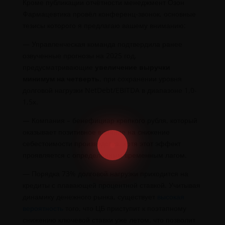
Кроме публикации отчётности менеджмент Озон
Фармацевтика провёл конференц-звонок, основные
тезисы которого я предлагаю вашему вниманию:
— Управленческая команда подтвердила ранее
озвученные прогнозы на 2025 год,
предусматривающие
увеличение выручки
минимум на четверть
, при сохранении уровня
долговой нагрузки NetDebt/EBITDA в диапазоне 1,0-
1,5х.
— Компания – бенефициар крепкого рубля, который
оказывает позитивное влияние на снижение
себестоимости производства, хотя этот эффект
проявляется с определённым временным лагом.
— Порядка 73% долговой нагрузки приходится на
кредиты с плавающей процентной ставкой. Учитывая
динамику денежного рынка, существует
высокая
вероятность
того, что ЦБ приступит к поэтапному
снижению ключевой ставки уже летом, что позволит