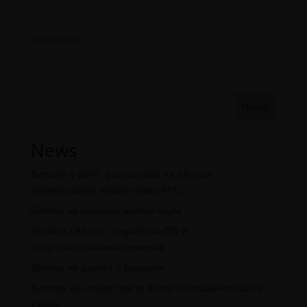
Source link
Поиск
News
Биткоин у $64K: распродажа на жёстких
комментариях нового главы ФРС
Доллар не раскрыл черный ящик
BROADCOM INC: разработка ПО и
полупроводниковых решений
Доллар не думает о будущем
Биткоин не спешит расти после соглашения США и
Ирана