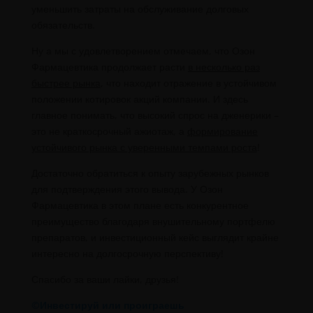
уменьшить затраты на обслуживание долговых
обязательств.
Ну а мы с удовлетворением отмечаем, что Озон
Фармацевтика продолжает расти
в несколько раз
быстрее рынка
, что находит отражение в устойчивом
положении котировок акций компании. И здесь
главное понимать, что высокий спрос на дженерики –
это не краткосрочный ажиотаж, а
формирование
устойчивого рынка с уверенными темпами роста
!
Достаточно обратиться к опыту зарубежных рынков
для подтверждения этого вывода. У Озон
Фармацевтика в этом плане есть конкурентное
преимущество благодаря внушительному портфелю
препаратов, и инвестиционный кейс выглядит крайне
интересно на долгосрочную перспективу!
Спасибо за ваши лайки, друзья!
©Инвестируй или проиграешь