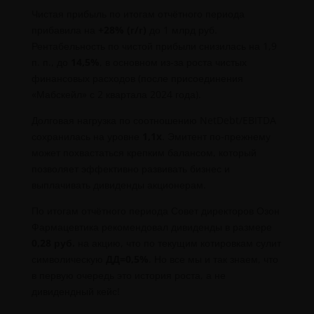
Чистая прибыль по итогам отчётного периода
прибавила на
+28% (г/г)
до 1 млрд руб.
Рентабельность по чистой прибыли снизилась на 1,9
п. п., до
14,5%
, в основном из-за роста чистых
финансовых расходов (после присоединения
«Мабскейл» с 2 квартала 2024 года).
Долговая нагрузка по соотношению NetDebt/EBITDA
сохранилась на уровне
1,1x
. Эмитент по-прежнему
может похвастаться крепким балансом, который
позволяет эффективно развивать бизнес и
выплачивать дивиденды акционерам.
По итогам отчётного периода Совет директоров Озон
Фармацевтика рекомендовал дивиденды в размере
0,28 руб.
на акцию, что по текущим котировкам сулит
символическую
ДД=0,5%
. Но все мы и так знаем, что
в первую очередь это история роста, а не
дивидендный кейс!