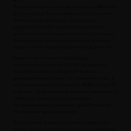
Выручка с января по март увеличилась на
+45% (г/г)
до 6,9 млрд руб. Такой уверенный рост обусловлен
тремя главными факторами: расширением
продуктовой линейки, усилением присутствия в
аптечной сети и активизацией участия в госзакупках.
Инфляционные процессы в российской экономике
также поспособствовали увеличению среднего чека.
Недавно мне на глаза попался доклад
аналитического агентства DSM Group, ведущего
мониторинг главных направлений развития
фармацевтического рынка. По оценкам агентства, в
отчётном периоде рынок вырос на
+9,6% (г/г)
до 701
млрд руб., а в целом по году агентство ожидает роста
+15% (г/г)
, главным образом благодаря
запланированному расширению финансирования
гос. программ здравоохранения.
Отечественная фарма продолжает развиваться в
рамках тренда ускоренного роста рынка дженериков,