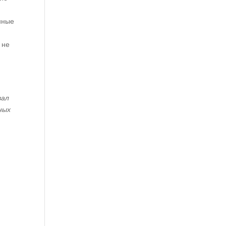
нные
 не
вал
ных