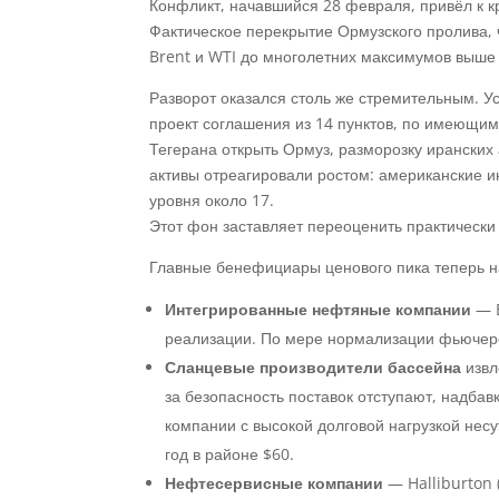
Конфликт, начавшийся 28 февраля, привёл к 
Фактическое перекрытие Ормузского пролива, 
Brent и WTI до многолетних максимумов выше 
Разворот оказался столь же стремительным. 
проект соглашения из 14 пунктов, по имеющим
Тегерана открыть Ормуз, разморозку иранских
активы отреагировали ростом: американские и
уровня около 17.
Этот фон заставляет переоценить практическ
Главные бенефициары ценового пика теперь на
Интегрированные нефтяные компании
— E
реализации. По мере нормализации фьючерсн
Сланцевые производители бассейна
извл
за безопасность поставок отступают, надба
компании с высокой долговой нагрузкой несу
год в районе $60.
Нефтесервисные компании
—
Halliburton