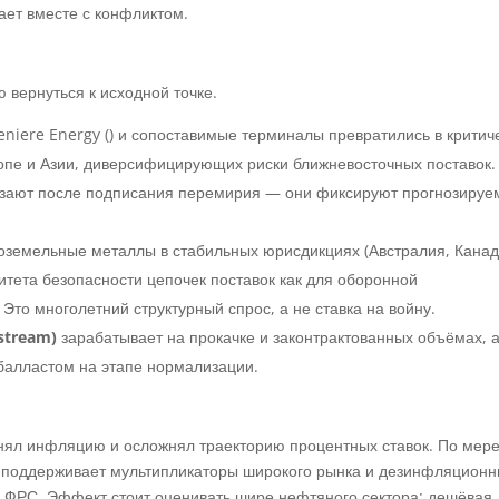
ает вместе с конфликтом.
 вернуться к исходной точке.
eniere Energy
() и сопоставимые терминалы превратились в критич
опе и Азии, диверсифицирующих риски ближневосточных поставок.
чезают после подписания перемирия — они фиксируют прогнозиру
коземельные металлы в стабильных юрисдикциях (Австралия, Канад
тета безопасности цепочек поставок как для оборонной
Это многолетний структурный спрос, а не ставка на войну.
stream)
зарабатывает на прокачке и законтрактованных объёмах, а
 балластом на этапе нормализации.
нял инфляцию и осложнял траекторию процентных ставок. По мер
о поддерживает мультипликаторы широкого рынка и дезинфляцион
 ФРС. Эффект стоит оценивать шире нефтяного сектора: дешёвая