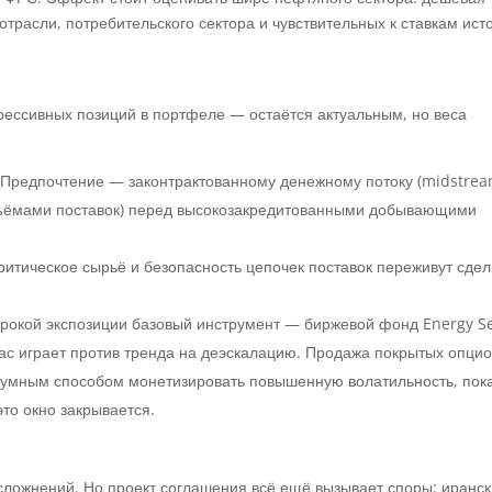
трасли, потребительского сектора и чувствительных к ставкам ист
рессивных позиций в портфеле — остаётся актуальным, но веса
Предпочтение — законтрактованному денежному потоку (midstrea
ъёмами поставок) перед высокозакредитованными добывающими
итическое сырьё и безопасность цепочек поставок переживут сдел
рокой экспозиции базовый инструмент — биржевой фонд Energy Se
йчас играет против тренда на деэскалацию. Продажа покрытых опци
азумным способом монетизировать повышенную волатильность, пок
это окно закрывается.
сложнений. Но проект соглашения всё ещё вызывает споры: иранс