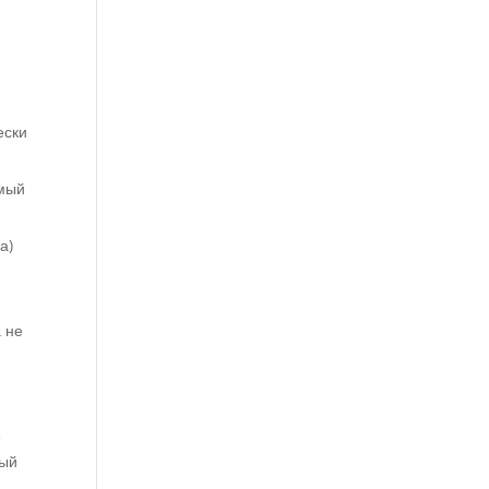
ески
емый
а)
 не
е
ный