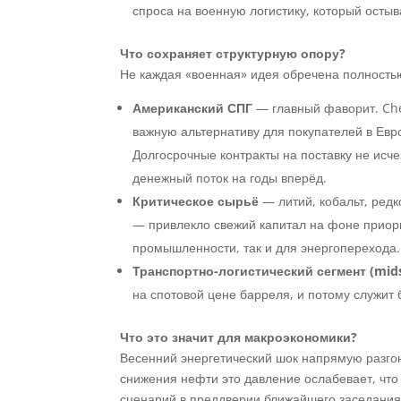
спроса на военную логистику, который остыв
Что сохраняет структурную опору?
Не каждая «военная» идея обречена полностью
Американский СПГ
— главный фаворит.
Ch
важную альтернативу для покупателей в Евр
Долгосрочные контракты на поставку не ис
денежный поток на годы вперёд.
Критическое сырьё
— литий, кобальт, ред
— привлекло свежий капитал на фоне приори
промышленности, так и для энергоперехода. 
Транспортно-логистический сегмент (mid
на спотовой цене барреля, и потому служит
Что это значит для макроэкономики?
Весенний энергетический шок напрямую разго
снижения нефти это давление ослабевает, чт
сценарий в преддверии ближайшего заседания