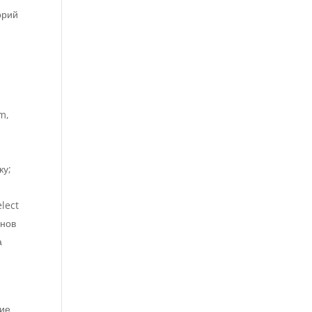
орий
m,
ку;
lect
онов
а
кие