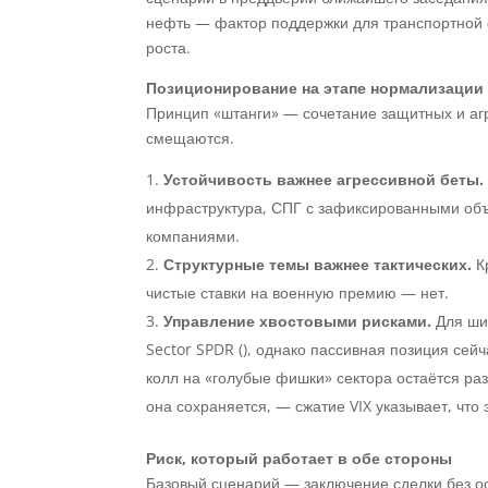
нефть — фактор поддержки для транспортной о
роста.
Позиционирование на этапе нормализации
Принцип «штанги» — сочетание защитных и аг
смещаются.
Устойчивость важнее агрессивной беты.
инфраструктура, СПГ с зафиксированными об
компаниями.
Структурные темы важнее тактических.
Кр
чистые ставки на военную премию — нет.
Управление хвостовыми рисками.
Для ши
Sector SPDR (), однако пассивная позиция се
колл на «голубые фишки» сектора остаётся р
она сохраняется, — сжатие VIX указывает, что 
Риск, который работает в обе стороны
Базовый сценарий — заключение сделки без о