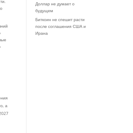
ти.
Доллар не думает о
ло
будущем
Биткоин не спешит расти
шний
после соглашения США и
о
Ирана
вые
о
.
ения
о, а
2027