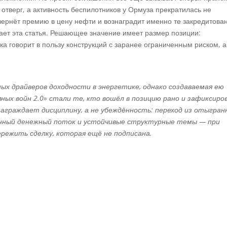
отверг, а активность беспилотников у Ормуза прекратилась не
вернёт премию в цену нефти и вознаградит именно те закредитова
ает эта статья. Решающее значение имеет размер позиции:
а говорит в пользу конструкций с заранее ограниченным риском, а
х драйверов доходности в энергетике, однако создаваемая ею
ых войн 2.0» стали те, кто вошёл в позицию рано и зафиксиро
аграждает дисциплину, а не убеждённость: переход из отыгран
анный денежный поток и устойчивые структурные темы — при
режить сделку, которая ещё не подписана.