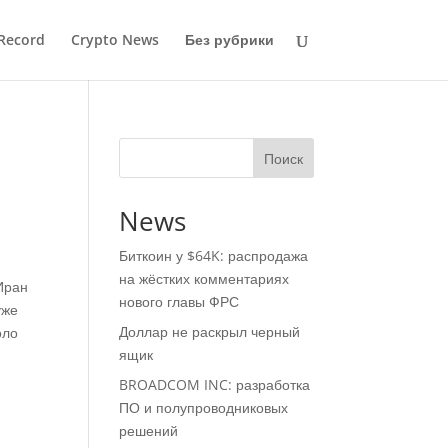
Record
Crypto News
Без рубрики
Поиск
News
Биткоин у $64K: распродажа
на жёстких комментариях
Иран
нового главы ФРС
уже
Доллар не раскрыл черный
оло
ящик
BROADCOM INC: разработка
ПО и полупроводниковых
решений