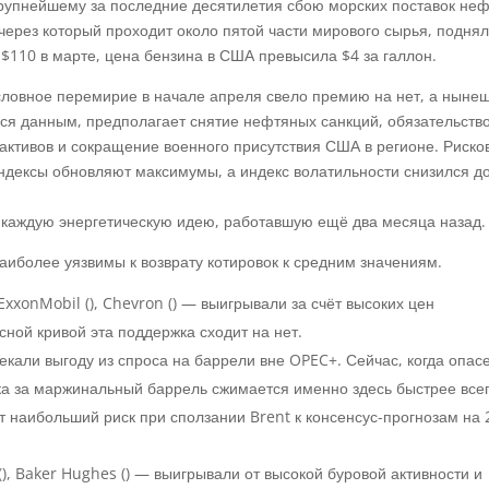
крупнейшему за последние десятилетия сбою морских поставок неф
через который проходит около пятой части мирового сырья, подня
$110 в марте, цена бензина в США превысила $4 за галлон.
Условное перемирие в начале апреля свело премию на нет, а ныне
ся данным, предполагает снятие нефтяных санкций, обязательств
 активов и сокращение военного присутствия США в регионе. Риско
ндексы обновляют максимумы, а индекс волатильности снизился д
и каждую энергетическую идею, работавшую ещё два месяца назад
иболее уязвимы к возврату котировок к средним значениям.
xxonMobil (),
Chevron
() — выигрывали за счёт высоких цен
ой кривой эта поддержка сходит на нет.
екали выгоду из спроса на баррели вне OPEC+. Сейчас, когда опас
вка за маржинальный баррель сжимается именно здесь быстрее всег
т наибольший риск при сползании Brent к консенсус-прогнозам на 
(),
Baker Hughes
() — выигрывали от высокой буровой активности и