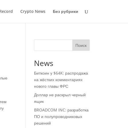
Record
Crypto News
Без рубрики
Поиск
News
Биткоин у $64K: распродажа
шлые
на жёстких комментариях
нового главы ФРС
Доллар не раскрыл черный
ящик
атем
ту
BROADCOM INC: разработка
ПО и полупроводниковых
решений