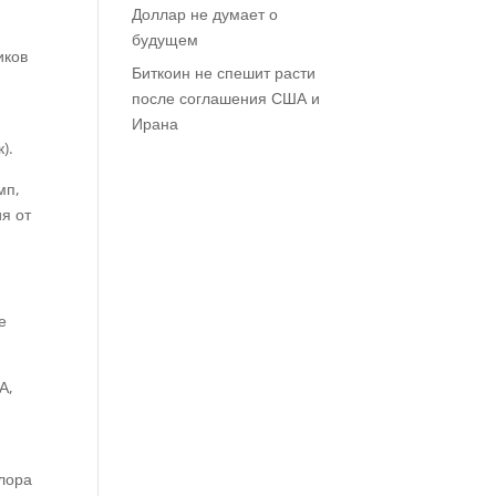
Доллар не думает о
будущем
иков
Биткоин не спешит расти
после соглашения США и
Ирана
).
мп,
я от
е
А,
йлора