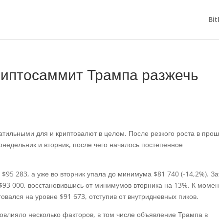
Bit
риптосаммит Трампа разжечь
атильными для и криптовалют в целом. После резкого роста в про
недельник и вторник, после чего началось постепенное
$95 283, а уже во вторник упала до минимума $81 740 (-14,2%). З
 $93 000, восстановившись от минимумов вторника на 13%. К момен
говался на уровне $91 673, отступив от внутридневных пиков.
овлияло несколько факторов, в том числе объявление Трампа в