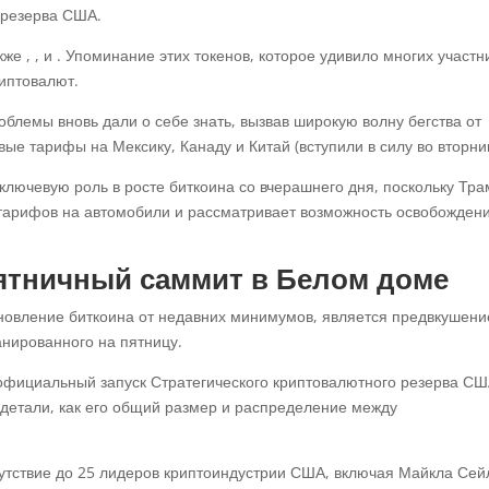
 резерва США.
кже , , и . Упоминание этих токенов, которое удивило многих участн
риптовалют.
блемы вновь дали о себе знать, вызвав широкую волну бегства от
вые тарифы на Мексику, Канаду и Китай (вступили в силу во вторник
ключевую роль в росте биткоина со вчерашнего дня, поскольку Тра
 тарифов на автомобили и рассматривает возможность освобождени
ятничный саммит в Белом доме
овление биткоина от недавних минимумов, является предвкушени
нированного на пятницу.
 официальный запуск Стратегического криптовалютного резерва СШ
 детали, как его общий размер и распределение между
сутствие до 25 лидеров криптоиндустрии США, включая Майкла Се