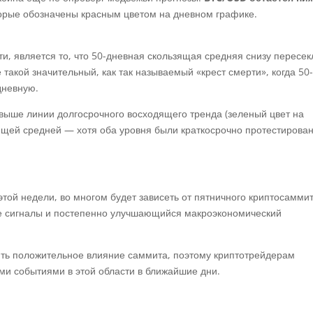
торые обозначены красным цветом на дневном графике.
, является то, что 50-дневная скользящая средняя снизу пересек
 такой значительный, как так называемый «крест смерти», когда 50
дневную.
выше линии долгосрочного восходящего тренда (зеленый цвет на
ящей средней — хотя оба уровня были краткосрочно протестирова
той недели, во многом будет зависеть от пятничного криптосаммит
е сигналы и постепенно улучшающийся макроэкономический
ить положительное влияние саммита, поэтому криптотрейдерам
ми событиями в этой области в ближайшие дни.