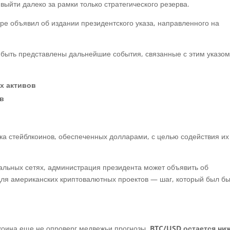
выйти далеко за рамки только стратегического резерва.
аре объявил об издании президентского указа, направленного на
 быть представлены дальнейшие события, связанные с этим указом
х активов
ов
ка стейблкоинов, обеспеченных долларами, с целью содействия их
альных сетях, администрация президента может объявить об
для американских криптовалютных проектов — шаг, который был б
ткоина еще не опроверг медвежьи прогнозы.
BTC/USD остается ни