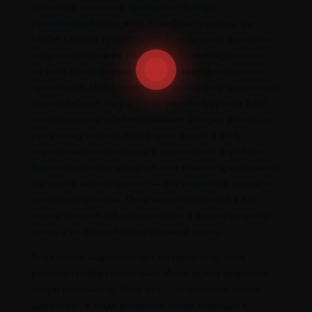
плоскости внимание привлекает быстро
развивающийся сегмент AI-инфраструктуры, где
Model Context Protocols (MCP) позволяют языковым
моделям напрямую работать с блокчейн-данными —
на этом фоне формируются первые полноценные
«умные» on-chain сервисы. В экосистеме
запомнился
проект Believe: запуск сотен токенов в сутки и $700
млн в торговом объеме показали интерес рынка, но
уже к концу месяца платформа вошла в фазу
переосмысления модели и технической доработки.
Биткоин остается краеугольным камнем крипторынка.
Не только как инструмент — как индикатор зрелости
всего пространства. Пока капитал остается в BTC,
можно говорить об осторожности и поиске опорных
точек, а не о новой спекулятивной волне.
Ближайшие недели — тест на прочность: если
ретесты пройдут стабильно, Июнь может закрепить
новую реальность. Если нет — инвесторов может
ждет откат, и тогда внимание снова перейдет к