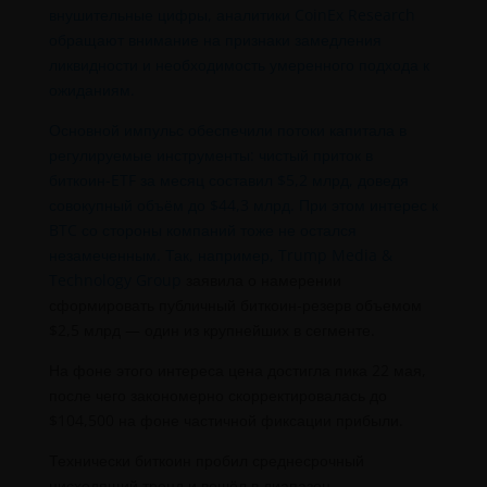
внушительные цифры, аналитики CoinEx Research
обращают внимание на признаки замедления
ликвидности и необходимость умеренного подхода к
ожиданиям.
Основной импульс обеспечили потоки капитала в
регулируемые инструменты: чистый приток в
биткоин-ETF за месяц составил $5,2 млрд, доведя
совокупный объём до $44,3 млрд. При этом интерес к
BTC со стороны компаний тоже не остался
незамеченным. Так, например,
Trump Media &
Technology Group
заявила о намерении
сформировать публичный биткоин-резерв объемом
$2,5 млрд — один из крупнейших в сегменте.
На фоне этого интереса цена достигла пика 22 мая,
после чего закономерно скорректировалась до
$104,500 на фоне частичной фиксации прибыли.
Технически биткоин пробил среднесрочный
нисходящий тренд и вошёл в диапазон