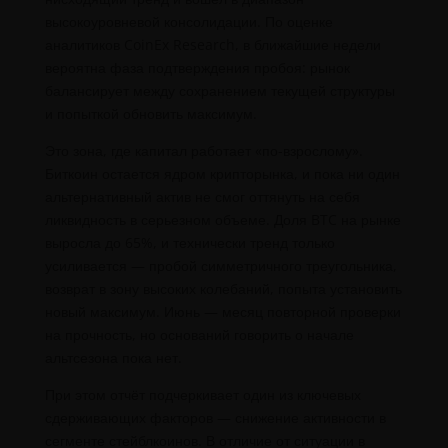
высокоуровневой консолидации. По оценке
аналитиков CoinEx Research, в ближайшие недели
вероятна фаза подтверждения пробоя: рынок
балансирует между сохранением текущей структуры
и попыткой обновить максимум.
Это зона, где капитал работает «по-взрослому».
Биткоин остается ядром крипторынка, и пока ни один
альтернативный актив не смог оттянуть на себя
ликвидность в серьезном объеме. Доля BTC на рынке
выросла до 65%, и технически тренд только
усиливается — пробой симметричного треугольника,
возврат в зону высоких колебаний, попыта установить
новый максимум. Июнь — месяц повторной проверки
на прочность, но оснований говорить о начале
альтсезона пока нет.
При этом отчёт подчеркивает один из ключевых
сдерживающих факторов — снижение активности в
сегменте стейблкоинов. В отличие от ситуации в