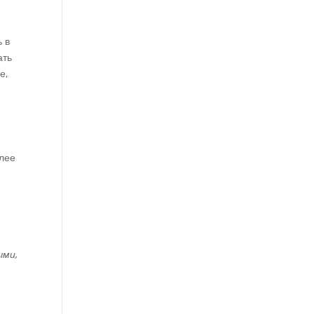
 в
ать
е,
олее
ыми,