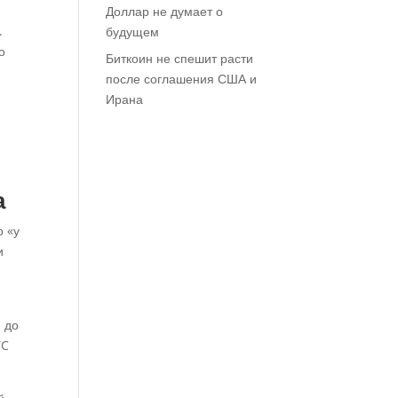
Доллар не думает о
.
будущем
о
Биткоин не спешит расти
после соглашения США и
Ирана
а
о «у
и
 до
TC