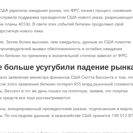
ША укрепили ожидания рынка, что ФРС начнет процесс снижения 
ослужила поддержка президентом США нового указа, разрешающег
е планы 401(k). В свете этих событий биткоин продолжил свой
остигнув нового пика.
ли. Затем более высокие, чем ожидалось, данные из США помогли
производителей вызвал обеспокоенность и ослабил ожидания
то биткоин по-прежнему в значительной степени зависит от ФРС.
е больше усугубили падение рынк
ало заявление министра финансов США Скотта Бессента о том, чт
осле этого заявления биткоин потерял $55 млрд рыночной стоимост
, Бессент в тот же день пошел на попятную, заявив, что покупка
 средств все еще рассматривается.
ина, инициированный президентским указом, подписанным в марте,
ам. По последним данным, в казначействе США хранится 198 012 B