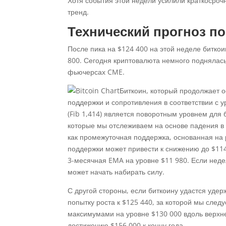
Хотя события этой недели усилили краткосроч
тренд.
Технический прогноз по
После пика на $124 400 на этой неделе битко
800. Сегодня криптовалюта немного поднялась
фьючерсах CME.
Биткоин, который продолжает о
поддержки и сопротивления в соответствии с
(Fib 1,414) является поворотным уровнем для 
которые мы отслеживаем на основе падения в 
как промежуточная поддержка, основанная на
поддержки может привести к снижению до $11
3-месячная EMA на уровне $11 980. Если неде
может начать набирать силу.
С другой стороны, если биткоину удастся уде
попытку роста к $125 440, за которой мы сле
максимумами на уровне $130 000 вдоль верхн
достижению $156 000 к концу года.