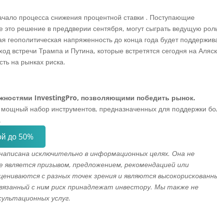
ачало процесса снижения процентной ставки . Поступающие
это решение в преддверии сентября, могут сыграть ведущую роль
ая геополитическая напряженность до конца года будет поддержив
од встречи Трампа и Путина, которые встретятся сегодня на Аляск
ть на рынках риска.
жностями InvestingPro, позволяющими победить рынок.
бя мощный набор инструментов, предназначенных для поддержки б
.
ой до 50%
написана исключительно в информационных целях. Она не
не является призывом, предложением, рекомендацией или
ениваются с разных точек зрения и являются высокорискованн
вязанный с ним риск принадлежат инвестору. Мы также не
сультационных услуг.