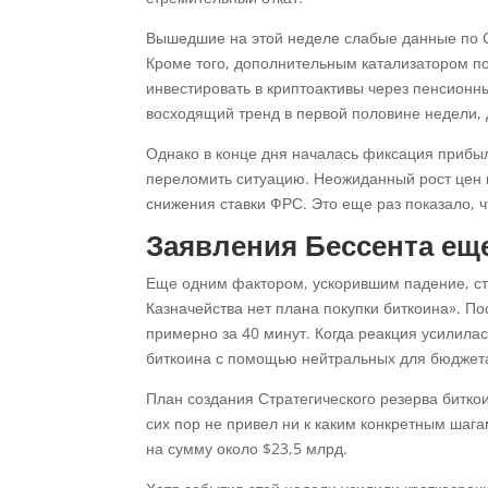
Вышедшие на этой неделе слабые данные по С
Кроме того, дополнительным катализатором п
инвестировать в криптоактивы через пенсионны
восходящий тренд в первой половине недели, д
Однако в конце дня началась фиксация прибы
переломить ситуацию. Неожиданный рост цен 
снижения ставки ФРС. Это еще раз показало, ч
Заявления Бессента ещ
Еще одним фактором, ускорившим падение, ст
Казначейства нет плана покупки биткоина». П
примерно за 40 минут. Когда реакция усилилась
биткоина с помощью нейтральных для бюджета
План создания Стратегического резерва битко
сих пор не привел ни к каким конкретным шаг
на сумму около $23,5 млрд.