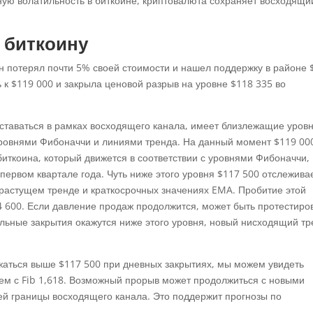
ную волатильность в биткоине, криптовалюта сохраняет восходящи
 биткоину
ин потерял почти 5% своей стоимости и нашел поддержку в районе 
 к $119 000 и закрыла ценовой разрыв на уровне $118 335 во
ставаться в рамках восходящего канала, имеет близлежащие уров
 уровнями Фибоначчи и линиями тренда. На данный момент $119 00
биткоина, который движется в соответствии с уровнями Фибоначчи,
первом квартале года. Чуть ниже этого уровня $117 500 отслежива
 растущем тренде и краткосрочных значениях EMA. Пробитие этой
4 600. Если давление продаж продолжится, может быть протестиро
льные закрытия окажутся ниже этого уровня, новый нисходящий тр
ржаться выше $117 500 при дневных закрытиях, мы можем увидеть
дуем с Fib 1,618. Возможный прорыв может продолжиться с новыми
ей границы восходящего канала. Это поддержит прогнозы по