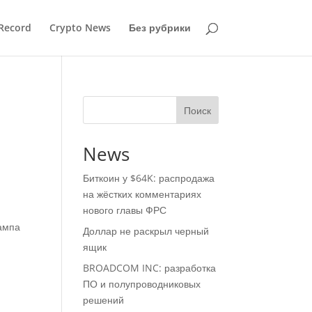
Record
Crypto News
Без рубрики
Поиск
News
Биткоин у $64K: распродажа
на жёстких комментариях
нового главы ФРС
ампа
Доллар не раскрыл черный
ящик
BROADCOM INC: разработка
ПО и полупроводниковых
решений