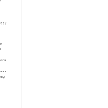
й
$117
ни
0
ется
вана
енд