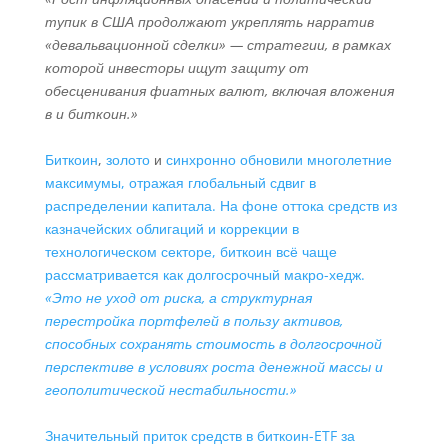
тупик в США продолжают укреплять нарратив
«девальвационной сделки» — стратегии, в рамках
которой инвесторы ищут защиту от
обесценивания фиатных валют, включая вложения
в и биткоин.»
Биткоин
,
золото
и
синхронно обновили многолетние
максимумы, отражая глобальный сдвиг в
распределении капитала. На фоне оттока средств из
казначейских облигаций и коррекции в
технологическом секторе, биткоин всё чаще
рассматривается как долгосрочный макро-хедж.
«Это не уход от риска, а структурная
перестройка портфелей в пользу активов,
способных сохранять стоимость в долгосрочной
перспективе в условиях роста денежной массы и
геополитической нестабильности.»
Значительный приток средств в биткоин-ETF за