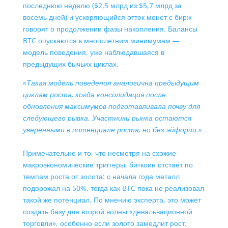
последнюю неделю ($2,5 млрд из $5,7 млрд за
восемь дней) и ускоряющийся отток монет с бирж
говорят о продолжении фазы накопления. Балансы
BTC опускаются к многолетним минимумам —
модель поведения, уже наблюдавшаяся в
предыдущих бычьих циклах.
«Такая модель поведения аналогична предыдущим
циклам роста, когда консолидация после
обновления максимумов подготавливала почву для
следующего рывка. Участники рынка остаются
уверенными в потенциале роста, но без эйфории.»
Примечательно и то, что несмотря на схожие
макроэкономические триггеры, биткоин отстаёт по
темпам роста от золота: с начала года металл
подорожал на 50%, тогда как BTC пока не реализовал
такой же потенциал. По мнению эксперта, это может
создать базу для второй волны «девальвационной
торговли», особенно если золото замедлит рост.