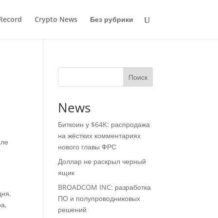
Record
Crypto News
Без рубрики
Поиск
News
Биткоин у $64K: распродажа
на жёстких комментариях
сле
нового главы ФРС
Доллар не раскрыл черный
ящик
BROADCOM INC: разработка
дня.
ПО и полупроводниковых
ра,
решений