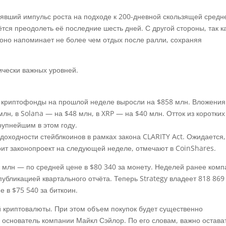
рявший импульс роста на подходе к 200-дневной скользящей средн
ётся преодолеть её последние шесть дней. С другой стороны, так к
оно напоминает не более чем отдых после ралли, сохраняя
 криптофонды на прошлой неделе выросли на $858 млн. Вложения
млн, в Solana — на $48 млн, в XRP — на $40 млн. Отток из коротких
рупнейшим в этом году.
оходности стейблкоинов в рамках закона CLARITY Act. Ожидается,
ит законопроект на следующей неделе, отмечают в CoinShares.
 млн — по средней цене в $80 340 за монету. Неделей ранее ком
публикацией квартального отчёта. Теперь
Strategy
владеет 818 869
е в $75 540 за биткоин.
й криптовалюты. При этом объем покупок будет существенно
основатель компании Майкл Сэйлор. По его словам, важно остава