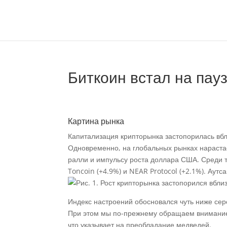
Биткоин встал на пауз
Картина рынка
Капитализация крипторынка застопорилась вбли
Одновременно, на глобальных рынках нарастае
ралли и импульсу роста доллара США. Среди т
Toncoin (+4.9%) и NEAR Protocol (+2.1%). Аутса
Индекс настроений обосновался чуть ниже сер
При этом мы по-прежнему обращаем внимание н
что указывает на преобладание медведей.