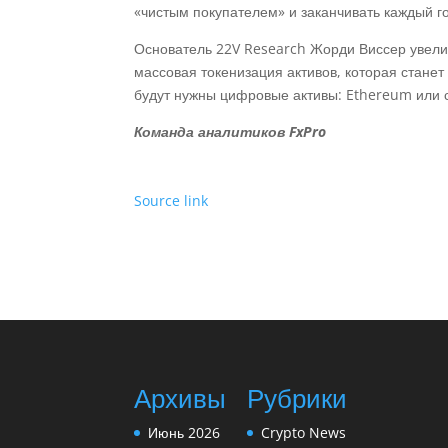
«чистым покупателем» и заканчивать каждый г
Основатель 22V Research Жорди Виссер увелич
массовая токенизация активов, которая стане
будут нужны цифровые активы: Ethereum или 
Команда аналитиков FxPro
Source link
Архивы
Рубрики
Июнь 2026
Crypto News