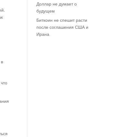
Доллар не думает о
ей.
будущем
ак
Биткоин не спешит расти
после соглашения США и
Ирана
 в
 что
пания
ться