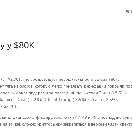
Bit
у у $80K
зи $2.70T, что соответствует нерешительности вблизи $80K.
т тяга из рисков, которую легко привязать к фиксации прибыли по
оповых монет лидерами за последний день стали Theta (+8.5%),
йдеры – Dash (-4.2%), Official Trump (-3.5%) и Zcash (-3.5%).
едины диапазона, фиксируя значения 47, 48 и 49 в последние три 
а то, как сложно крипторынку закрепиться в верхней части спект