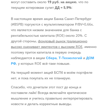
могут составить около
19 руб. на акцию
, что по
текущим котировкам сулит
ДД = 5,9%
:
В настоящее время акции Банка Санкт-Петербург
(#BSPB) торгуются с мультипликатором P/BV=0,66х,
что является низким значением для банка с
рентабельностью капитала (ROE) около 20%. С
другой стороны,
фондовый рынок традиционно
высоко оценивает эмитентов с высоким ROE
, именно
поэтому приток капитала в первую очередь
наблюдается в акции
Сбера
,
Т-Технологий
и
ДОМ
РФ
, у которых ROE всё-таки повыше.
На текущий момент акций БСПб в моём портфеле
нет, и пока покупать их не планирую.
Спасибо, что дочитали этот пост до конца и
поставили лайк! Всегда включайте критическое
мышление и учитесь правильно интерпретировать
новости и делать корректные выводы.