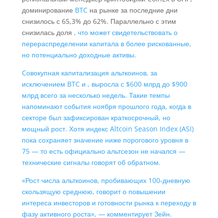
доминирование
BTC
на рынке за последние дни
снизилось с 65,3% до 62%. Параллельно с этим
снизилась доля
, что может свидетельствовать о
перераспределении капитала в более рискованные,
но потенциально доходные активы.
Cовокупная капитализация альткоинов, за
исключением BTC и
, выросла с $600 млрд до $900
млрд всего за несколько недель. Такие темпы
напоминают события ноября прошлого года, когда в
секторе был зафиксирован краткосрочный, но
мощный рост. Хотя индекс Altcoin Season Index (ASI)
пока сохраняет значение ниже порогового уровня в
75 — то есть официально альтсезон не начался —
технические сигналы говорят об обратном.
«Рост числа альткоинов, пробивающих 100-дневную
скользящую среднюю, говорит о повышении
интереса инвесторов и готовности рынка к переходу в
фазу активного роста», — комментирует Зейн.